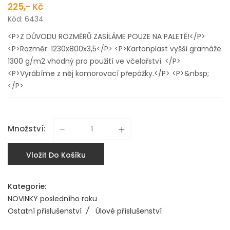
225,- Kč
Kód: 6434
<P>Z DŮVODU ROZMĚRŮ ZASÍLÁME POUZE NA PALETĚ!</P>
<P>Rozměr: 1230x800x3,5</P> <P>Kartonplast vyšší gramáže
1300 g/m2 vhodný pro použití ve včelařství. </P>
<P>Vyrábíme z něj komorovací přepážky.</P> <P>&nbsp;
</P>
Množství:
Vložit Do Košíku
Kategorie:
NOVINKY posledního roku
Ostatní příslušenství
/
Úlové příslušenství