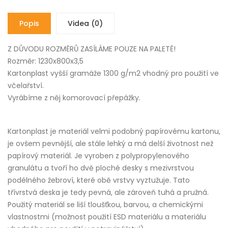
Popis
Videa (0)
Z DŮVODU ROZMĚRŮ ZASÍLÁME POUZE NA PALETĚ!
Rozměr: 1230x800x3,5
Kartonplast vyšší gramáže 1300 g/m2 vhodný pro použití ve
včelařství.
Vyrábíme z něj komorovací přepážky.
Kartonplast je materiál velmi podobný papírovému kartonu,
je ovšem pevnější, ale stále lehký a má delší životnost než
papírový materiál. Je vyroben z polypropylenového
granulátu a tvoří ho dvě ploché desky s mezivrstvou
podélného žebroví, které obě vrstvy vyztužuje. Tato
třívrstvá deska je tedy pevná, ale zároveň tuhá a pružná.
Použitý materiál se liší tloušťkou, barvou, a chemickými
vlastnostmi (možnost použití ESD materiálu a materiálu