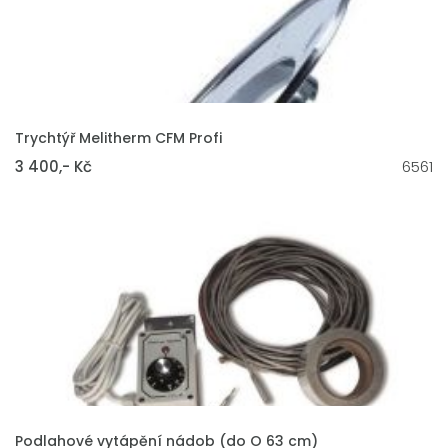
VLOŽIT DO KOŠÍKU
Trychtýř Melitherm CFM Profi
3 400,- Kč
6561
VLOŽIT DO KOŠÍKU
Podlahové vytápění nádob (do O 63 cm)