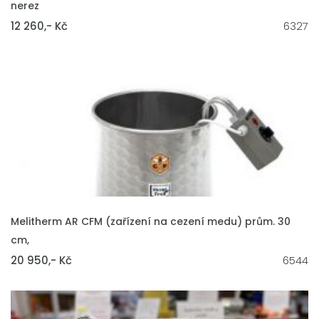
nerez
12 260,- Kč
6327
VLOŽIT DO KOŠÍKU
Melitherm AR CFM (zařízení na cezení medu) prům. 30
cm,
20 950,- Kč
6544