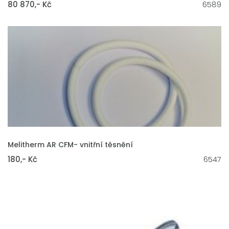
80 870,- Kč
6589
VLOŽIT DO KOŠÍKU
Melitherm AR CFM- vnitřní těsnění
180,- Kč
6547