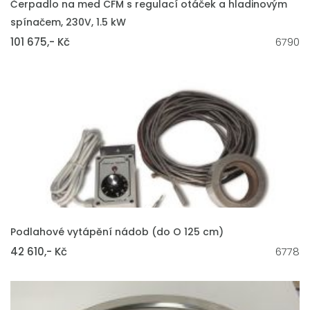
Čerpadlo na med CFM s regulací otáček a hladinovým
spínačem, 230V, 1.5 kW
101 675,- Kč
6790
VLOŽIT DO KOŠÍKU
Podlahové vytápění nádob (do O 125 cm)
42 610,- Kč
6778