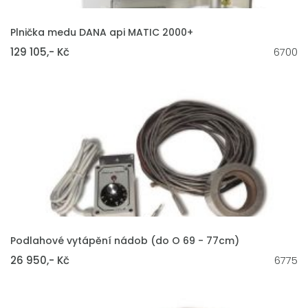
VLOŽIT DO KOŠÍKU
Plnička medu DANA api MATIC 2000+
129 105,- Kč
6700
VLOŽIT DO KOŠÍKU
Podlahové vytápění nádob (do O 69 - 77cm)
26 950,- Kč
6775