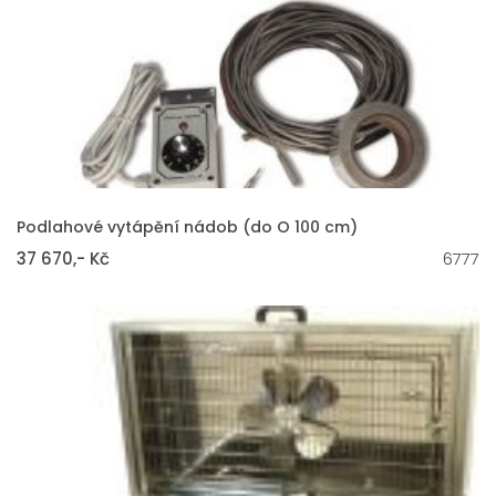
VLOŽIT DO KOŠÍKU
Podlahové vytápění nádob (do O 100 cm)
37 670,- Kč
6777