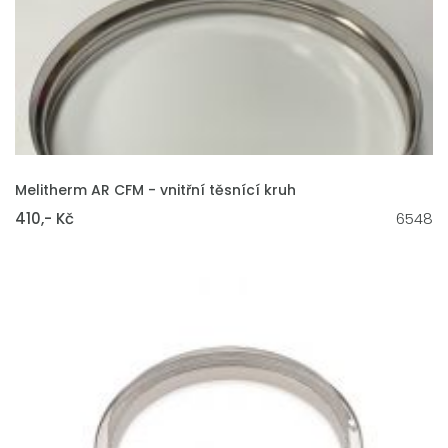
VLOŽIT DO KOŠÍKU
Melitherm AR CFM - vnitřní těsnící kruh
410,- Kč
6548