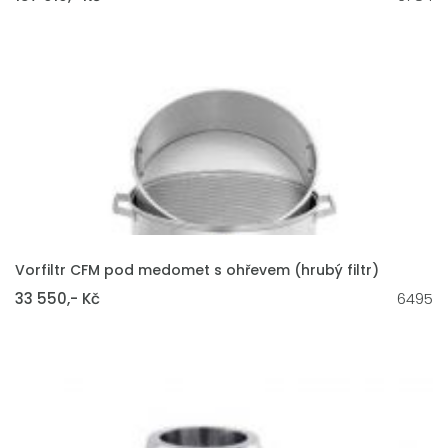
VLOŽIT DO KOŠÍKU
Vorfiltr CFM pod medomet s ohřevem (hrubý filtr)
33 550,- Kč
6495