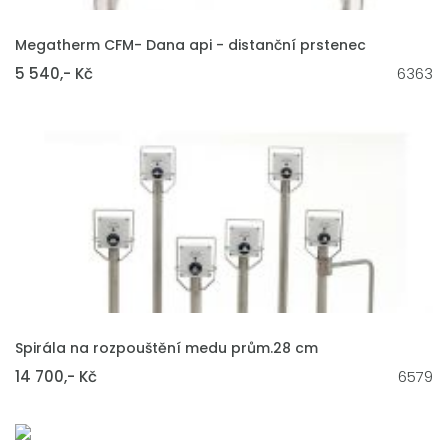
VLOŽIT DO KOŠÍKU
Megatherm CFM- Dana api - distanční prstenec
5 540,- Kč
6363
VLOŽIT DO KOŠÍKU
Spirála na rozpouštění medu prům.28 cm
14 700,- Kč
6579