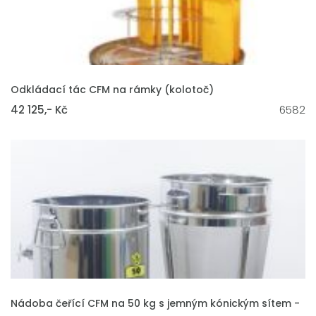
VLOŽIT DO KOŠÍKU
Odkládací tác CFM na rámky (kolotoč)
42 125,- Kč
6582
VLOŽIT DO KOŠÍKU
Nádoba čeřící CFM na 50 kg s jemným kónickým sítem -