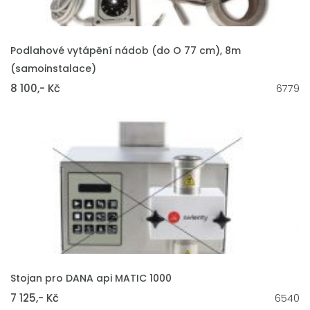
VLOŽIT DO KOŠÍKU
Podlahové vytápění nádob (do O 77 cm), 8m
(samoinstalace)
8 100,- Kč
6779
VLOŽIT DO KOŠÍKU
Stojan pro DANA api MATIC 1000
7 125,- Kč
6540