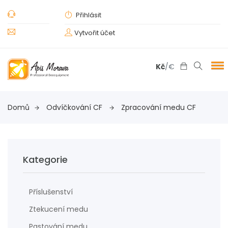
Přihlásit
Vytvořit účet
Kč
/
€
Domů
Odvíčkování CF
Zpracování medu CF
Kategorie
Příslušenství
Ztekucení medu
Pastování medu