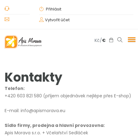
Přihlásit
Vytvořit účet
Kč
/
€
Kontakty
Telefon:
+420 603 821 580 (příjem objednávek nejlépe přes E-shop)
E-mail:
info@a
pismorava.eu
Sídlo firmy, prodejna a hlavní provozovna:
Apis Morava s.r.o. + Včelařství Sedláček