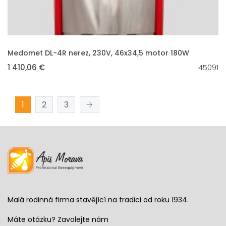
VLOŽIT DO KOŠÍKU
Medomet DL-4R nerez, 230V, 46x34,5 motor 180W
1 410,06 €
45091
1
2
3
Malá rodinná firma stavějící na tradici od roku 1934.
Máte otázku? Zavolejte nám