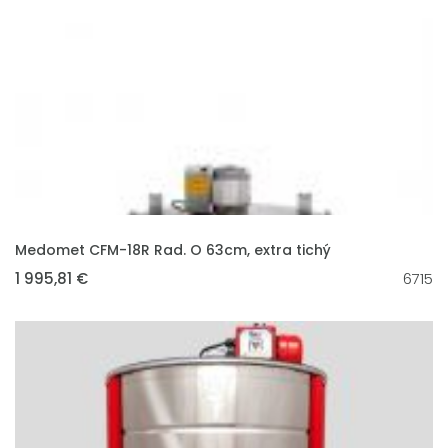
VLOŽIT DO KOŠÍKU
Medomet CFM-18R Rad. O 63cm, extra tichý
1 995,81 €
6715