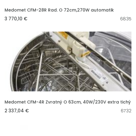
VLOŽIT DO KOŠÍKU
Medomet CFM-28R Rad. O 72cm,270W automatik
3 770,10 €
6835
VLOŽIT DO KOŠÍKU
Medomet CFM-4R Zvratný O 63cm, 40W/230V extra tichý
2 337,04 €
6732