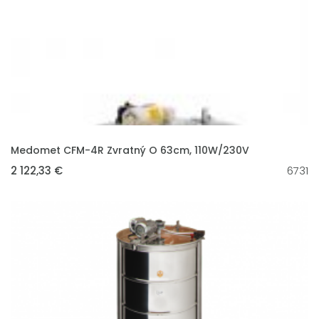
VLOŽIT DO KOŠÍKU
Medomet CFM-4R Zvratný O 63cm, 110W/230V
2 122,33 €
6731