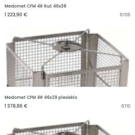
VLOŽIT DO KOŠÍKU
Medomet CFM 4R Ruč 46x38
1 223,90 €
6706
VLOŽIT DO KOŠÍKU
Medomet CFM 4R 46x29 plexisklo
1 378,96 €
6710