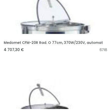
VLOŽIT DO KOŠÍKU
Medomet CFM-20R Rad. O 77cm, 370W/230V, automat
4 707,30 €
6718