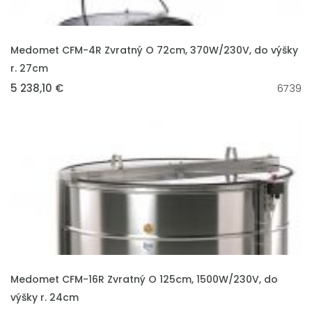
VLOŽIT DO KOŠÍKU
Medomet CFM-4R Zvratný O 72cm, 370W/230V, do výšky
r. 27cm
5 238,10 €
6739
VLOŽIT DO KOŠÍKU
Medomet CFM-16R Zvratný O 125cm, 1500W/230V, do
výšky r. 24cm