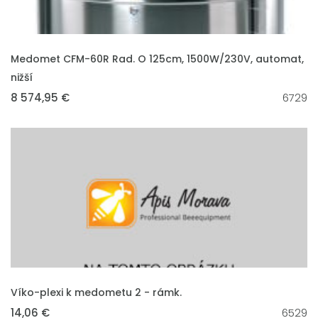
VLOŽIT DO KOŠÍKU
Medomet CFM-60R Rad. O 125cm, 1500W/230V, automat,
nižší
8 574,95 €
6729
VLOŽIT DO KOŠÍKU
Víko-plexi k medometu 2 - rámk.
14,06 €
6529