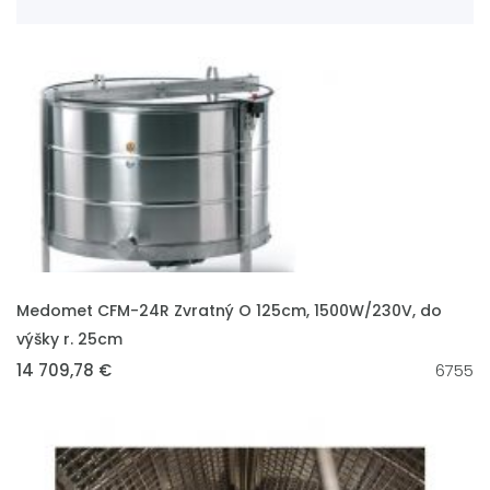
VLOŽIT DO KOŠÍKU
Medomet CFM-24R Zvratný O 125cm, 1500W/230V, do
výšky r. 25cm
14 709,78 €
6755