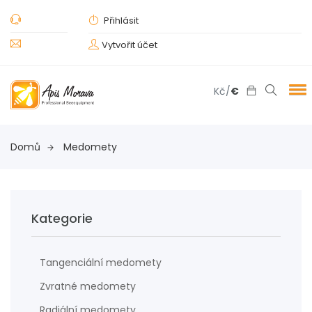
Přihlásit
Vytvořit účet
Kč
/
€
Domů
Medomety
Kategorie
Tangenciální medomety
Zvratné medomety
Radiální medomety