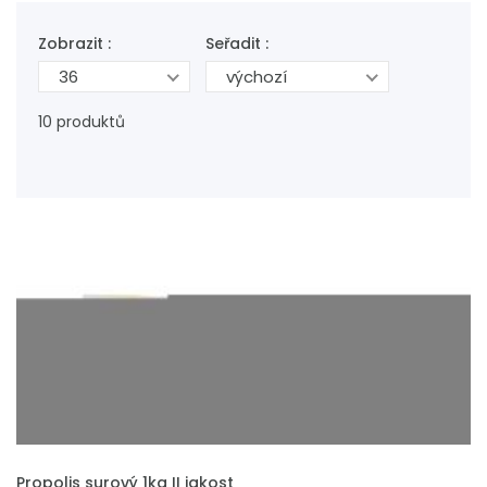
Zobrazit :
Seřadit :
36
výchozí
10 produktů
VLOŽIT DO KOŠÍKU
Propolis surový 1kg II jakost