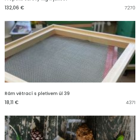
132,06 €
7270
VLOŽIT DO KOŠÍKU
Rám větrací s pletivem úl 39
18,11 €
4371