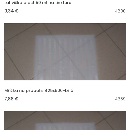
Lahvička plast 50 ml na tinkturu
0,34 €
4890
VLOŽIT DO KOŠÍKU
Mřížka na propolis 425x500-bílá
7,88 €
4859