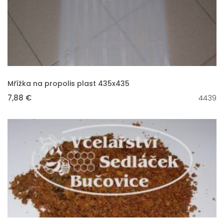
VLOŽIT DO KOŠÍKU
Mřížka na propolis plast 435x435
7,88 €
4439