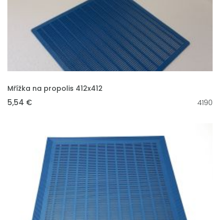
VLOŽIT DO KOŠÍKU
Mřížka na propolis 412x412
5,54 €
4190