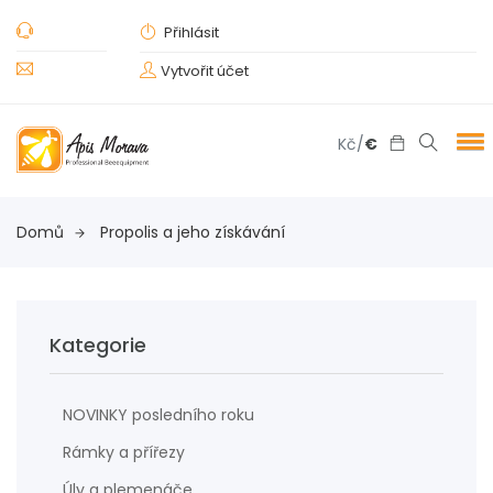
Přihlásit
Vytvořit účet
Kč
/
€
Domů
Propolis a jeho získávání
Kategorie
NOVINKY posledního roku
Rámky a přířezy
Úly a plemenáče