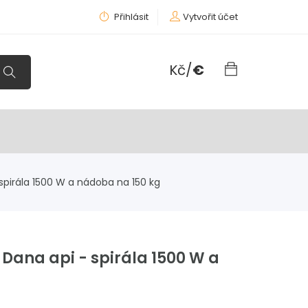
Přihlásit
Vytvořit účet
Kč
/
€
pirála 1500 W a nádoba na 150 kg
ana api - spirála 1500 W a