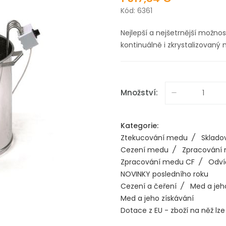
Kód: 6361
Nejlepší a nejšetrnější možnos
kontinuálně i zkrystalizovaný 
Množství:
Kategorie:
Ztekucování medu
/
Sklado
Cezení medu
/
Zpracování
Zpracování medu CF
/
Odví
NOVINKY posledního roku
Cezení a čeření
/
Med a jeh
Med a jeho získávání
Dotace z EU - zboží na něž lze