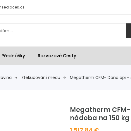
isedlacek.cz
, Přednášky
Rozvozové Cesty
dovina
Ztekucování medu
Megatherm CFM- Dana api - s
Megatherm CFM- D
nádoba na 150 kg
1 517,84 €