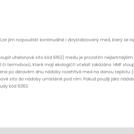
 Lze jím rozpouštět kontinuálně i zkrystalizovaný med, který se l
koupit uhelonové síto kód 6162) medu je prozatím nejšetrnějším 
ál či termoboxů, které mají ekologičtí včelaři zakázáno. HMF stou
ozvedena po děravém dnu nádoby rozehřívá med na danou teplotu 
onové síto do nádoby umístěné pod ním. Pokud použiji jako nád
sudy kód 6363.