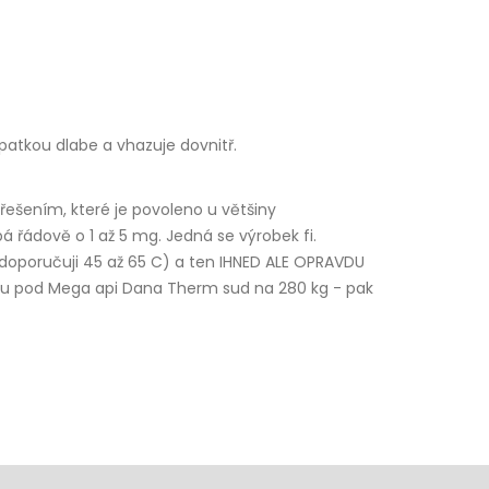
opatkou dlabe a vhazuje dovnitř.
řešením, které je povoleno u většiny
pá řádově o 1 až 5 mg. Jedná se výrobek fi.
(doporučuji 45 až 65 C) a ten IHNED ALE OPRAVDU
obu pod Mega api Dana Therm sud na 280 kg - pak