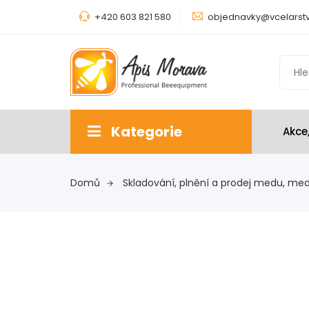
+420 603 821 580
objednavky@vcelarstv
Kategorie
Akce
Domů
Skladování, plnění a prodej medu, me