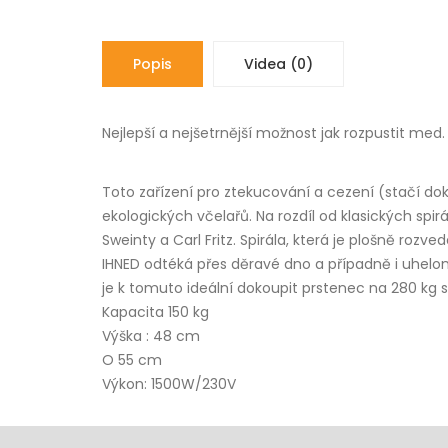
Popis
Videa (0)
Nejlepší a nejšetrnější možnost jak rozpustit med.
Toto zařízení pro ztekucování a cezení (stačí do
ekologických včelařů. Na rozdíl od klasických spir
Sweinty a Carl Fritz. Spirála, která je plošně r
IHNED odtéká přes děravé dno a případně i uhel
je k tomuto ideální dokoupit prstenec na 280 kg 
Kapacita 150 kg
Výška : 48 cm
O 55 cm
Výkon: 1500W/230V