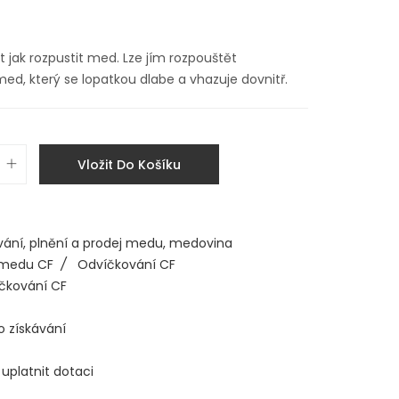
t jak rozpustit med. Lze jím rozpouštět
med, který se lopatkou dlabe a vhazuje dovnitř.
Vložit Do Košíku
vání, plnění a prodej medu, medovina
 medu CF
/
Odvíčkování CF
čkování CF
o získávání
 uplatnit dotaci