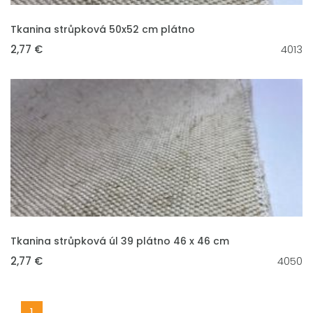
VLOŽIT DO KOŠÍKU
Tkanina strůpková 50x52 cm plátno
2,77 €
4013
VLOŽIT DO KOŠÍKU
Tkanina strůpková úl 39 plátno 46 x 46 cm
2,77 €
4050
1