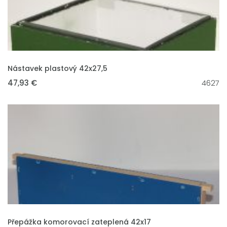
VLOŽIT DO KOŠÍKU
Nástavek plastový 42x27,5
47,93 €
4627
VLOŽIT DO KOŠÍKU
Přepážka komorovací zateplená 42x17