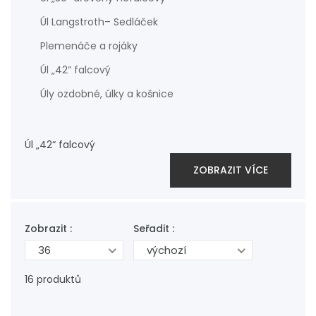
Úl Langstroth– Sedláček
Plemenáče a rojáky
Úl „42“ falcový
Úly ozdobné, úlky a košnice
Úl „42“ falcový
ZOBRAZIT VÍCE
Zobrazit :
Seřadit :
36
výchozí
16 produktů