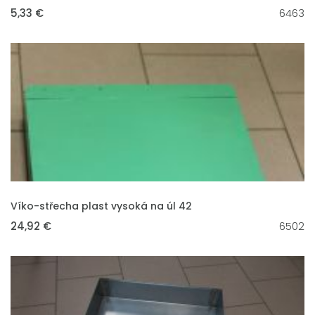
5,33 €
6463
VLOŽIT DO KOŠÍKU
Víko-střecha plast vysoká na úl 42
24,92 €
6502