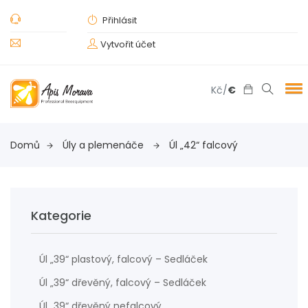
Přihlásit
Vytvořit účet
Kč
/
€
Domů
Úly a plemenáče
Úl „42“ falcový
Kategorie
Úl „39“ plastový, falcový – Sedláček
Úl „39“ dřevěný, falcový – Sedláček
Úl „39“ dřevěný nefalcový