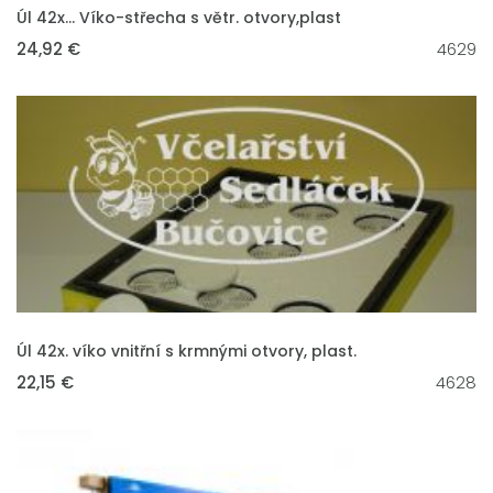
VLOŽIT DO KOŠÍKU
Úl 42x... Víko-střecha s větr. otvory,plast
24,92 €
4629
VLOŽIT DO KOŠÍKU
Úl 42x. víko vnitřní s krmnými otvory, plast.
22,15 €
4628