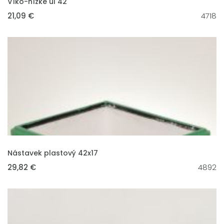
Víko-nízké úl 42
21,09 €
4718
VLOŽIT DO KOŠÍKU
Nástavek plastový 42x17
29,82 €
4892